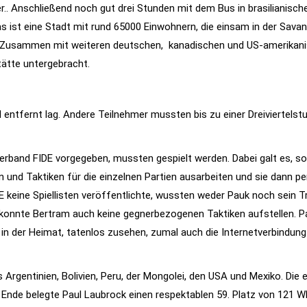
r.. Anschließend noch gut drei Stunden mit dem Bus in brasilianisch
t eine Stadt mit rund 65000 Einwohnern, die einsam in der Savanne
. Zusammen mit weiteren deutschen, kanadischen und US-amerikan
tätte untergebracht.
entfernt lag. Andere Teilnehmer mussten bis zu einer Dreiviertels
erband FIDE vorgegeben, mussten gespielt werden. Dabei galt es, so
 und Taktiken für die einzelnen Partien ausarbeiten und sie dann pe
DE keine Spiellisten veröffentlichte, wussten weder Pauk noch sein T
konnte Bertram auch keine gegnerbezogenen Taktiken aufstellen. P
rn in der Heimat, tatenlos zusehen, zumal auch die Internetverbindun
Argentinien, Bolivien, Peru, der Mongolei, den USA und Mexiko. Die e
 Ende belegte Paul Laubrock einen respektablen 59. Platz von 121 