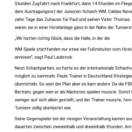
Stunden Zugfahrt nach Frankfurt, dann 14 Stunden im Fliege
dem Austragungsort der Junioren-Schach-WM. Caldas Novas is
zehn Tage das Zuhause für Paul und seinen Vater Thomas
waren sie in einer Hotelanlage ganz in der Nähe der Turniers
„Wir hatten richtig Glück, dass die Halle, in der die
WM-Spiele stattfanden nur etwa vier Fußminuten vom Hotel 
anreisen“, sagt Paul Laubrock.
Neun Schachpartien, so hatte es der internationale Schachv
möglich zu sammeln. Pauls Trainer in Deutschland Strategien
übermitteln. So weit der Plan aber es kam anders. Da die FI
Bertram, gegen wen er als Nächstes spielen musste. Somit 
weniger auf sich allein gestellt, und der Trainer musste, fe
Turniere völlig überlastet war.
Seine Gegenspieler bei der riesigen Veranstaltung kamen aus 
dauerten zwischen zweieinhalb und dreieinhalb Stunden. Am