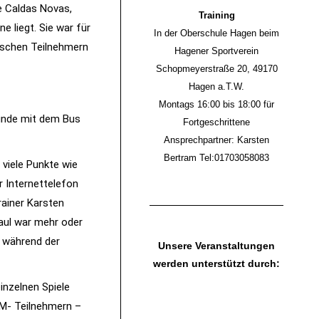
e Caldas Novas,
Training
 liegt. Sie war für
In der Oberschule Hagen beim
ischen Teilnehmern
Hagener Sportverein
Schopmeyerstraße 20, 49170
Hagen a.T.W.
Montags 16:00 bis 18:00 für
tunde mit dem Bus
Fortgeschrittene
Ansprechpartner: Karsten
Bertram Tel:01703058083
 viele Punkte wie
r Internettelefon
rainer Karsten
aul war mehr oder
g während der
Unsere Veranstaltungen
werden unterstützt durch:
inzelnen Spiele
WM- Teilnehmern –