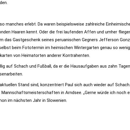
eden.
manches erlebt. Da waren beispielsweise zahlreiche Einheimische, 
blonden Haaren kennt. Oder die frei laufenden Affen und umher fliege
ihm das Gastgeschenk seines peruanischen Gegners Jefferson Gonz
 selbst beim Fototermin im heimischen Wintergarten genau so wenig 
karten von Heimatorten anderer Kontrahenten.
willig auf Schach und Fußball, da er die Hausaufgaben aus zahn Tage
senarbeiten.
ktuellen Stand sind, konzentriert Paul sich auch wieder auf Schach
 Mannschaftsmeisterschaften in Arndsee. „Gerne würde ich noch ei
chon im nächsten Jahr in Slowenien.